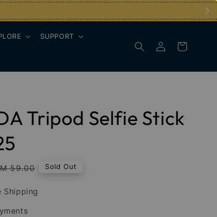
PLORE
SUPPORT
 Tripod Selfie Stick
25
Regular
Sold Out
M 59.00
rice
 Shipping
ayments