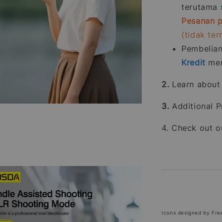
terutama
Pesanan p
(tidak te
Pembelia
Kredit
men
2.
Learn abou
3.
Additional P
4. Check out 
Icons designed by Fre