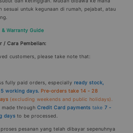
sudut dan ketinggian. Mudah dibawa ke mana
an sesuai untuk kegunaan di rumah, pejabat, atau
ing.
y & Warranty Guide
r / Cara Pembelian:
oved customers, please take note that:
 fully paid orders, especially
ready stock,
- 5 working days.
Pre-orders take 14 - 28
days
(excluding weekends and public holidays).
s made through
Credit Card
payments
take
7 -
g days
to be processed.
roses pesanan yang telah dibayar sepenuhnya