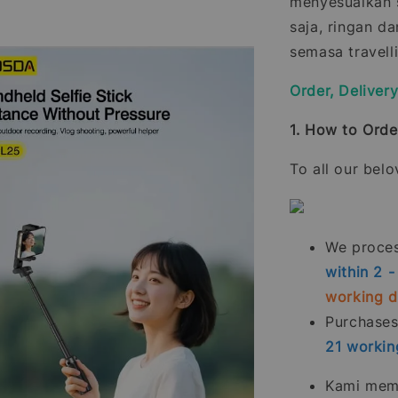
menyesuaikan 
saja, ringan d
semasa travell
Order, Deliver
1. How to Orde
To all our bel
We process
within 2 
working 
Purchase
21
workin
Kami memp