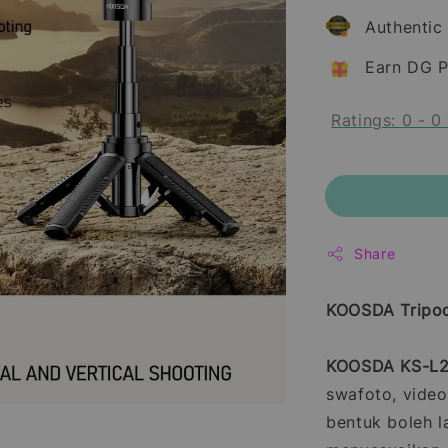
Authentic
Earn DG P
Ratings:
0
-
0
Share
KOOSDA Tripod 
KOOSDA KS-L25
swafoto, video
bentuk boleh l