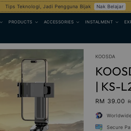
Nak Belajar
Tips Teknologi, Jadi Pengguna Bijak
PRODUCTS
ACCESSORIES
INSTALMENT
EX
KOOSDA
KOOSDA
| KS-L
Sale
RM 39.00
R
price
p
Worldwide
Secure P