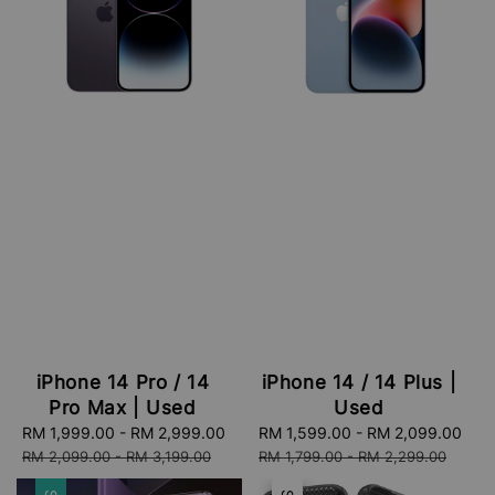
iPhone 14 Pro / 14
iPhone 14 / 14 Plus |
Pro Max | Used
Used
Sale
RM 1,999.00
-
RM 2,999.00
Regular
Sale
RM 1,599.00
-
RM 2,099.00
Reg
price
price
price
pri
RM 2,099.00
-
RM 3,199.00
RM 1,799.00
-
RM 2,299.00