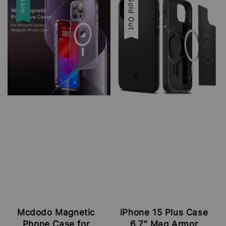
Sale
Sale
Sold Out
Mcdodo Magnetic
iPhone 15 Plus Case
Phone Case for
6.7" Mag Armor