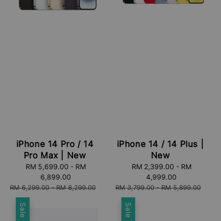
iPhone 14 Pro / 14
iPhone 14 / 14 Plus |
Pro Max | New
New
Sale
RM 5,699.00
-
RM
Sale
RM 2,399.00
-
RM
price
6,899.00
price
4,999.00
Regular
Regular
RM 6,299.00
-
RM 8,299.00
RM 3,799.00
-
RM 5,899.00
price
price
Sale
Sale