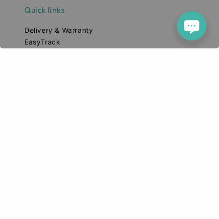
Quick links
Delivery & Warranty
EasyTrack
Pre-order Support Group
Join #TeamPixel
Location
Our mission
Our mission is to simplify and enhance
your tech experience. We deliver high-
quality smartphones, tablets, and
accessories designed to elevate your
digital lifestyle. With a focus on quality,
convenience, and innovation, we aim to