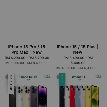
iPhone 15 Pro / 15
iPhone 15 / 15 Plus |
Pro Max | New
New
Sale
RM 4,299.00
-
RM 6,299.00
Regular
Sale
RM 3,499.00
-
RM
price
price
price
5,499.00
RM 5,999.00
-
RM 8,499.00
Regular
RM 4,399.00
-
RM 6,399.00
price
Sale
Sold Out
Sale