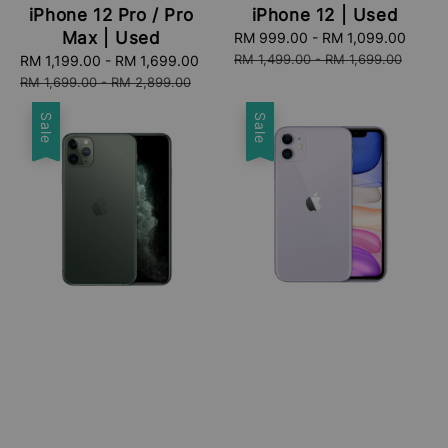
iPhone 12 Pro / Pro
iPhone 12 | Used
Max | Used
Sale
RM 999.00
-
RM 1,099.00
Regu
price
price
RM 1,499.00
-
RM 1,699.00
Sale
RM 1,199.00
-
RM 1,699.00
Regular
price
price
RM 1,699.00
-
RM 2,899.00
Sale
Sale