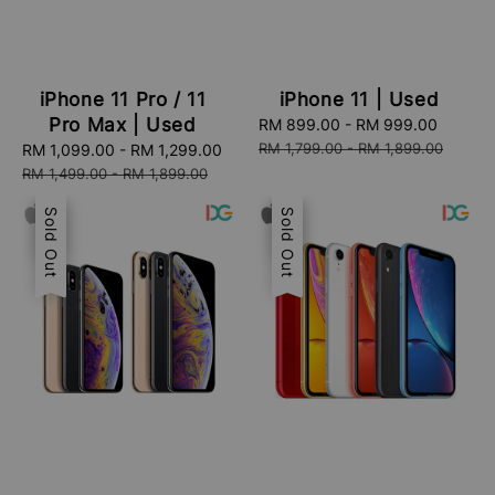
iPhone 11 Pro / 11
iPhone 11 | Used
Pro Max | Used
Sale
RM 899.00
-
RM 999.00
Regula
price
price
RM 1,799.00
-
RM 1,899.00
Sale
RM 1,099.00
-
RM 1,299.00
Regular
price
price
RM 1,499.00
-
RM 1,899.00
Sale
Sold Out
Sale
Sold Out