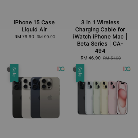
iPhone 15 Case
3 in 1 Wireless
Liquid Air
Charging Cable for
iWatch iPhone Mac |
Sale
RM 79.90
Regular
RM 99.90
price
price
Beta Series | CA-
494
Sale
RM 46.90
Regular
RM 51.90
price
price
Sale
Sale