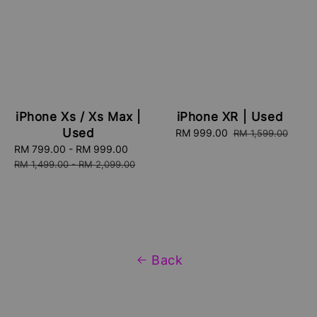
iPhone Xs / Xs Max |
iPhone XR | Used
Used
Sale
RM 999.00
Regular
RM 1,599.00
price
price
Sale
RM 799.00
-
RM 999.00
Regular
price
price
RM 1,499.00
-
RM 2,099.00
Back